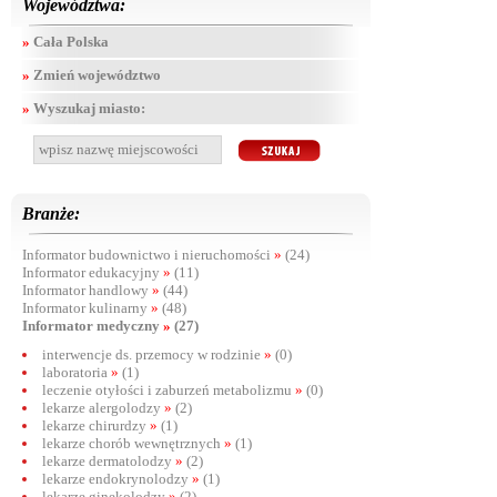
Województwa:
»
Cała Polska
»
Zmień województwo
»
Wyszukaj miasto:
Branże:
Informator budownictwo i nieruchomości
»
(24)
Informator edukacyjny
»
(11)
Informator handlowy
»
(44)
Informator kulinarny
»
(48)
Informator medyczny
»
(27)
interwencje ds. przemocy w rodzinie
»
(0)
laboratoria
»
(1)
leczenie otyłości i zaburzeń metabolizmu
»
(0)
lekarze alergolodzy
»
(2)
lekarze chirurdzy
»
(1)
lekarze chorób wewnętrznych
»
(1)
lekarze dermatolodzy
»
(2)
lekarze endokrynolodzy
»
(1)
lekarze ginekolodzy
»
(2)