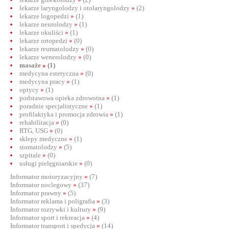
lekarze laryngolodzy i otolaryngolodzy
»
(2)
lekarze logopedzi
»
(1)
lekarze neurolodzy
»
(1)
lekarze okuliści
»
(1)
lekarze ortopedzi
»
(0)
lekarze reumatolodzy
»
(0)
lekarze wenerolodzy
»
(0)
masaże
»
(1)
medycyna estetyczna
»
(0)
medycyna pracy
»
(1)
optycy
»
(1)
podstawowa opieka zdrowotna
»
(1)
poradnie specjalistyczne
»
(1)
profilaktyka i promocja zdrowia
»
(1)
rehabilitacja
»
(0)
RTG, USG
»
(0)
sklepy medyczne
»
(1)
stomatolodzy
»
(5)
szpitale
»
(0)
usługi pielęgniarskie
»
(0)
Informator motoryzacyjny
»
(7)
Informator noclegowy
»
(37)
Informator prawny
»
(5)
Informator reklama i poligrafia
»
(3)
Informator rozrywki i kultury
»
(9)
Informator sport i rekreacja
»
(4)
Informator transport i spedycja
»
(14)