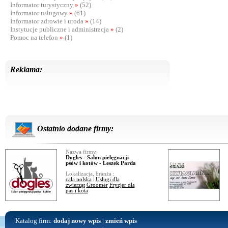
Informator turystyczny
»
(52)
Informator usługowy
»
(61)
Informator zdrowie i uroda
»
(14)
Instytucje publiczne i administracja
»
(2)
Pomoc na telefon
»
(1)
Reklama:
Ostatnio dodane firmy:
Nazwa firmy:
Dogles - Salon pielęgnacji
psów i kotów - Leszek Parda
Lokalizacja, branża :
cała polska
|
Usługi dla
zwierząt
Groomer
Fryzjer dla
pas i kota
Katalog firm:
dodaj nowy wpis
|
zmień wpis