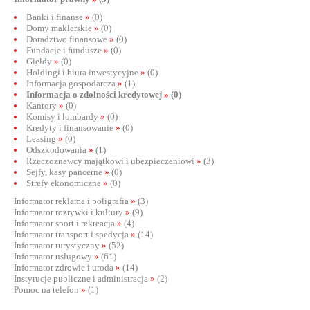
Banki i finanse
»
(0)
Domy maklerskie
»
(0)
Doradztwo finansowe
»
(0)
Fundacje i fundusze
»
(0)
Giełdy
»
(0)
Holdingi i biura inwestycyjne
»
(0)
Informacja gospodarcza
»
(1)
Informacja o zdolności kredytowej
»
(0)
Kantory
»
(0)
Komisy i lombardy
»
(0)
Kredyty i finansowanie
»
(0)
Leasing
»
(0)
Odszkodowania
»
(1)
Rzeczoznawcy majątkowi i ubezpieczeniowi
»
(3)
Sejfy, kasy pancerne
»
(0)
Strefy ekonomiczne
»
(0)
Informator reklama i poligrafia
»
(3)
Informator rozrywki i kultury
»
(9)
Informator sport i rekreacja
»
(4)
Informator transport i spedycja
»
(14)
Informator turystyczny
»
(52)
Informator usługowy
»
(61)
Informator zdrowie i uroda
»
(14)
Instytucje publiczne i administracja
»
(2)
Pomoc na telefon
»
(1)