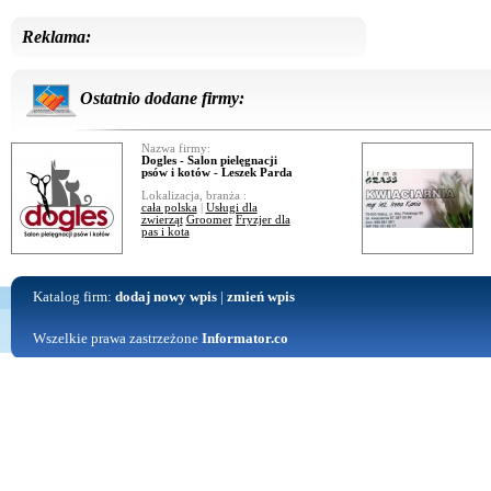
Reklama:
Ostatnio dodane firmy:
Nazwa firmy:
Dogles - Salon pielęgnacji
psów i kotów - Leszek Parda
Lokalizacja, branża :
cała polska
|
Usługi dla
zwierząt
Groomer
Fryzjer dla
pas i kota
Katalog firm:
dodaj nowy wpis
|
zmień wpis
Wszelkie prawa zastrzeżone
Informator.co