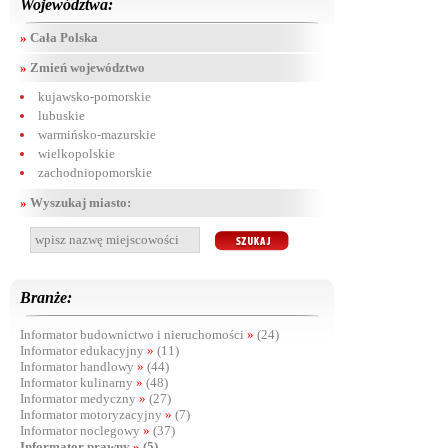
Województwa:
»
Cała Polska
»
Zmień województwo
kujawsko-pomorskie
lubuskie
warmińsko-mazurskie
wielkopolskie
zachodniopomorskie
»
Wyszukaj miasto:
Branże:
Informator budownictwo i nieruchomości
»
(24)
Informator edukacyjny
»
(11)
Informator handlowy
»
(44)
Informator kulinarny
»
(48)
Informator medyczny
»
(27)
Informator motoryzacyjny
»
(7)
Informator noclegowy
»
(37)
Informator prawny
»
(5)