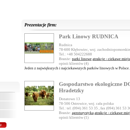
Prezentacje firm:
Park Linowy RUDNICA
Rudnica
78-600 Kłębowiec, woj. zachodniopomorski
Tel.: +48 504222688
Branże:
parki linowe
atrakcje - ciekawe miej
opinii klientów (4)
Jeden z największych i najciekawszych parków linowych w Polsce.
Gospodarstwo ekologiczne
Hradetzky
Donatowo 13
78-506 Ostrowice, woj. cała polska
Tel.: tel. (094) 361 53 35 , fax (094) 361 53 3
Branże:
agroturystyka
atrakcje - ciekawe mie
opinii klientów (1)