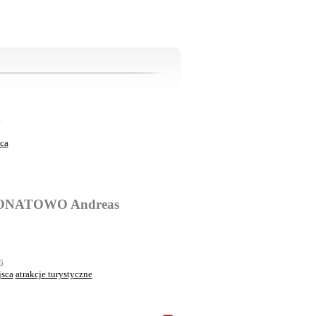
e
sca
 DONATOWO Andreas
6
jsca
atrakcje turystyczne