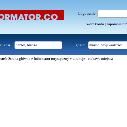
Logowanie:
utwórz konto
|
zapomniałem
zukasz:
gdzie:
steś:
Strona główna
»
Informator turystyczny
»
atrakcje - ciekawe miejsca