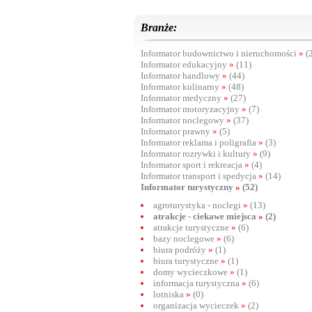
Branże:
Informator budownictwo i nieruchomości
»
(2
Informator edukacyjny
»
(11)
Informator handlowy
»
(44)
Informator kulinarny
»
(48)
Informator medyczny
»
(27)
Informator motoryzacyjny
»
(7)
Informator noclegowy
»
(37)
Informator prawny
»
(5)
Informator reklama i poligrafia
»
(3)
Informator rozrywki i kultury
»
(9)
Informator sport i rekreacja
»
(4)
Informator transport i spedycja
»
(14)
Informator turystyczny
»
(52)
agroturystyka - noclegi
»
(13)
atrakcje - ciekawe miejsca
»
(2)
atrakcje turystyczne
»
(6)
bazy noclegowe
»
(6)
biura podróży
»
(1)
biura turystyczne
»
(1)
domy wycieczkowe
»
(1)
informacja turystyczna
»
(6)
lotniska
»
(0)
organizacja wycieczek
»
(2)