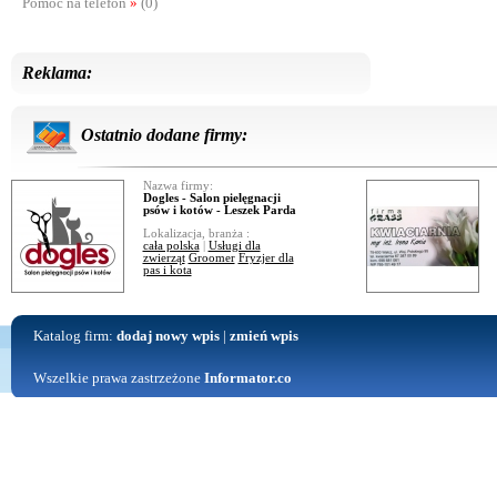
Pomoc na telefon
»
(0)
Reklama:
Ostatnio dodane firmy:
Nazwa firmy:
Dogles - Salon pielęgnacji
psów i kotów - Leszek Parda
Lokalizacja, branża :
cała polska
|
Usługi dla
zwierząt
Groomer
Fryzjer dla
pas i kota
Katalog firm:
dodaj nowy wpis
|
zmień wpis
Wszelkie prawa zastrzeżone
Informator.co