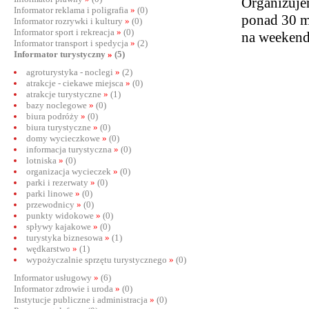
Organizuje
Informator reklama i poligrafia
»
(0)
ponad 30 m
Informator rozrywki i kultury
»
(0)
Informator sport i rekreacja
»
(0)
na weeken
Informator transport i spedycja
»
(2)
Informator turystyczny
»
(5)
agroturystyka - noclegi
»
(2)
atrakcje - ciekawe miejsca
»
(0)
atrakcje turystyczne
»
(1)
bazy noclegowe
»
(0)
biura podróży
»
(0)
biura turystyczne
»
(0)
domy wycieczkowe
»
(0)
informacja turystyczna
»
(0)
lotniska
»
(0)
organizacja wycieczek
»
(0)
parki i rezerwaty
»
(0)
parki linowe
»
(0)
przewodnicy
»
(0)
punkty widokowe
»
(0)
spływy kajakowe
»
(0)
turystyka biznesowa
»
(1)
wędkarstwo
»
(1)
wypożyczalnie sprzętu turystycznego
»
(0)
Informator usługowy
»
(6)
Informator zdrowie i uroda
»
(0)
Instytucje publiczne i administracja
»
(0)