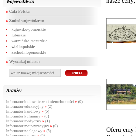
nasze ceny, 
Województwa:
»
Cała Polska
»
Zmień województwo
kujawsko-pomorskie
lubuskie
warmińsko-mazurskie
wielkopolskie
zachodniopomorskie
»
Wyszukaj miasto:
Branże:
Informator budownictwo i nieruchomości
»
(0)
Informator edukacyjny
»
(2)
Informator handlowy
»
(5)
Informator kulinarny
»
(0)
Informator medyczny
»
(1)
Informator motoryzacyjny
»
(0)
Oferujemy 
Informator noclegowy
»
(5)
Informator prawny
»
(0)