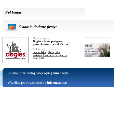
Reklama:
Ostatnio dodane firmy:
Nazwa firmy:
Dogles - Salon pielęgnacji
psów i kotów - Leszek Parda
Lokalizacja, branża :
cała polska
|
Usługi dla
zwierząt
Groomer
Fryzjer dla
pas i kota
Katalog firm:
dodaj nowy wpis
|
zmień wpis
Wszelkie prawa zastrzeżone
Informator.co