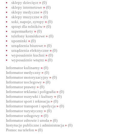
sklepy dziecięce
»
(0)
sklepy internetowe
»
(0)
sklepy medyczne
»
(0)
sklepy muzyczne
»
(0)
soki, napoje, syropy
»
(0)
sprzęt dla rolników
»
(0)
supermarkety
»
(0)
telefony komórkowe
»
(0)
upominki
»
(0)
urządzenia biurowe
»
(0)
urządzenia elektryczne
»
(0)
wyposażenie kuchni
»
(0)
wyposażenie wnętrz
»
(0)
Informator kulinarny
»
(0)
Informator medyczny
»
(0)
Informator motoryzacyjny
»
(0)
Informator noclegowy
»
(0)
Informator prawny
»
(0)
Informator reklama i poligrafia
»
(0)
Informator rozrywki i kultury
»
(0)
Informator sport i rekreacja
»
(0)
Informator transport i spedycja
»
(0)
Informator turystyczny
»
(0)
Informator usługowy
»
(0)
Informator zdrowie i uroda
»
(0)
Instytucje publiczne i administracja
»
(0)
Pomoc na telefon
»
(0)