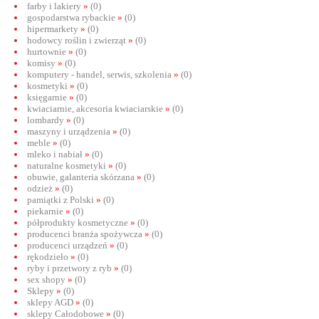
farby i lakiery
»
(0)
gospodarstwa rybackie
»
(0)
hipermarkety
»
(0)
hodowcy roślin i zwierząt
»
(0)
hurtownie
»
(0)
komisy
»
(0)
komputery - handel, serwis, szkolenia
»
(0)
kosmetyki
»
(0)
księgarnie
»
(0)
kwiaciarnie, akcesoria kwiaciarskie
»
(0)
lombardy
»
(0)
maszyny i urządzenia
»
(0)
meble
»
(0)
mleko i nabiał
»
(0)
naturalne kosmetyki
»
(0)
obuwie, galanteria skórzana
»
(0)
odzież
»
(0)
pamiątki z Polski
»
(0)
piekarnie
»
(0)
półprodukty kosmetyczne
»
(0)
producenci branża spożywcza
»
(0)
producenci urządzeń
»
(0)
rękodzieło
»
(0)
ryby i przetwory z ryb
»
(0)
sex shopy
»
(0)
Sklepy
»
(0)
sklepy AGD
»
(0)
sklepy Całodobowe
»
(0)